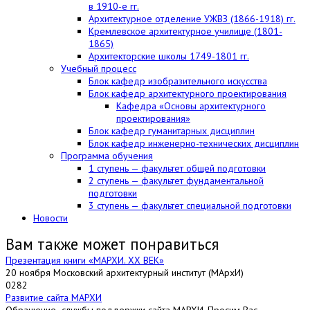
в 1910-е гг.
Архитектурное отделение УЖВЗ (1866-1918) гг.
Кремлевское архитектурное училище (1801-
1865)
Архитекторские школы 1749-1801 гг.
Учебный процесс
Блок кафедр изобразительного искусства
Блок кафедр архитектурного проектирования
Кафедра «Основы архитектурного
проектирования»
Блок кафедр гуманитарных дисциплин
Блок кафедр инженерно-технических дисциплин
Программа обучения
1 ступень — факультет общей подготовки
2 ступень — факультет фундаментальной
подготовки
3 ступень — факультет специальной подготовки
Новости
Вам также может понравиться
Презентация книги «МАРХИ. ХХ ВЕК»
20 ноября Московский архитектурный институт (МАрхИ)
0
282
Развитие сайта МАРХИ
Обращение службы поддержки сайта МАРХИ. Просим Вас