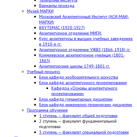
Варианты проезда
Музей МАРХИ
Московский Архитектурный Институт (АСИ-МАИ-
МАРХИ)
ВХУТЕМАС (1920-1927)
Архитектурное отделение МИГИ.
Курс архитектуры в высших учебных заведениях
в 1910-е гг.
Архитектурное отделение УЖВЗ (1866-1918) гг.
Кремлевское архитектурное училище (1801-
1865)
Архитекторские школы 1749-1801 гг.
Учебный процесс
Блок кафедр изобразительного искусства
Блок кафедр архитектурного проектирования
Кафедра «Основы архитектурного
проектирования»
Блок кафедр гуманитарных дисциплин
Блок кафедр инженерно-технических дисциплин
Программа обучения
1 ступень — факультет общей подготовки
2 ступень — факультет фундаментальной
подготовки
3 ступень — факультет специальной подготовки