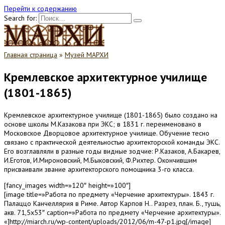
Перейти к содержанию
Search for:
Главная страница
»
Музей МАРХИ
Кремлевское архитектурное училище
(1801-1865)
Кремлевское архитектурное училище (1801-1865) было создано на
основе школы М.Казакова при ЭКС; в 1831 г. переименовано в
Московское Дворцовое архитектурное училище. Обучение тесно
связано с практической деятельностью архитекторской команды ЭКС.
Его возглавляли в разные годы видные зодчие: Р.Казаков, А.Бакарев,
И.Еготов, И.Мироновский, М.Быковский, Ф.Рихтер. Окончившим
присваивали звание архитекторского помощника 3-го класса.
[fancy_images width=»120″ height=»100″]
[image title=»Работа по предмету «Черчение архитектуры». 1843 г.
Палаццо Канчеллярия в Риме. Автор Карпов Н.. Разрез, план. Б., тушь,
акв. 71,5х53″ caption=»Работа по предмету «Черчение архитектуры».
«]http://miarch.ru/wp-content/uploads/2012/06/m-47-p1.jpg[/image]