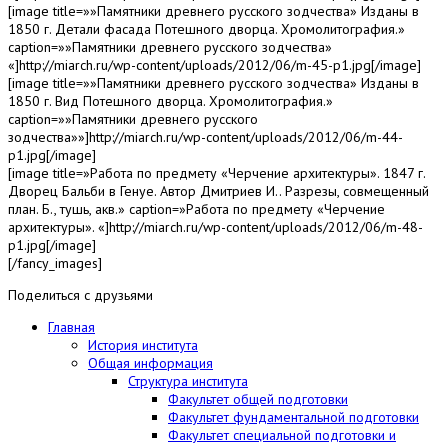
[image title=»»Памятники древнего русского зодчества» Изданы в
1850 г. Детали фасада Потешного дворца. Хромолитография.»
caption=»»Памятники древнего русского зодчества»
«]http://miarch.ru/wp-content/uploads/2012/06/m-45-p1.jpg[/image]
[image title=»»Памятники древнего русского зодчества» Изданы в
1850 г. Вид Потешного дворца. Хромолитография.»
caption=»»Памятники древнего русского
зодчества»»]http://miarch.ru/wp-content/uploads/2012/06/m-44-
p1.jpg[/image]
[image title=»Работа по предмету «Черчение архитектуры». 1847 г.
Дворец Бальби в Генуе. Автор Дмитриев И.. Разрезы, совмещенный
план. Б., тушь, акв.» caption=»Работа по предмету «Черчение
архитектуры». «]http://miarch.ru/wp-content/uploads/2012/06/m-48-
p1.jpg[/image]
[/fancy_images]
Поделиться с друзьями
Главная
История института
Общая информация
Структура института
Факультет общей подготовки
Факультет фундаментальной подготовки
Факультет специальной подготовки и